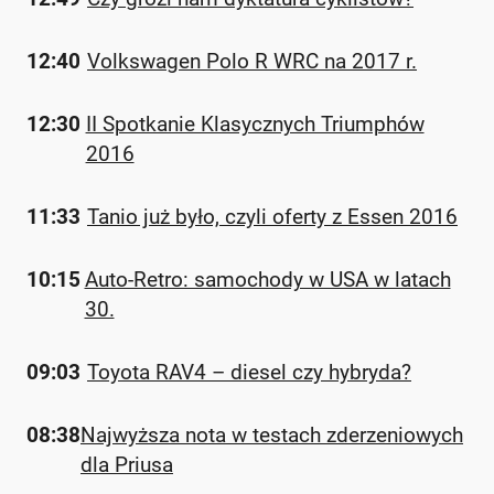
12:40
Volkswagen Polo R WRC na 2017 r.
12:30
II Spotkanie Klasycznych Triumphów
2016
11:33
Tanio już było, czyli oferty z Essen 2016
10:15
Auto-Retro: samochody w USA w latach
30.
09:03
Toyota RAV4 – diesel czy hybryda?
08:38
Najwyższa nota w testach zderzeniowych
dla Priusa