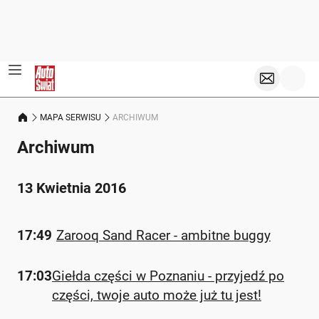
MAPA SERWISU
ARCHIWUM
Archiwum
13 Kwietnia 2016
17:49
Zarooq Sand Racer - ambitne buggy
17:03
Giełda części w Poznaniu - przyjedź po
części, twoje auto może już tu jest!