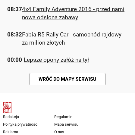
08:37
4x4 Family Adventure 2016 - przed nami
nowa odsłona zabawy
08:32
Fabia R5 Rally Car - samochód rajdowy
za milion złotych
00:00
Lepsze opony załóż na tył
WRÓĆ DO MAPY SERWISU
Redakcja
Regulamin
Polityka prywatności
Mapa serwisu
Reklama
O nas