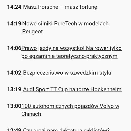
14:24
Masz Porsche – masz fortunę
14:19
Nowe silniki PureTech w modelach
Peugeot
14:06
Prawo jazdy na wszystko! Na rower tylko
po egzaminie teoretyczno-praktycznym
14:02
Bezpieczeństwo w szwedzkim stylu
13:19
Audi Sport TT Cup na torze Hockenheim
13:00
100 autonomicznych pojazdów Volvo w
Chinach
12:49
Czy grozi nam dyktatura cyklistów?