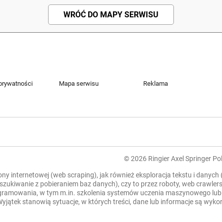
WRÓĆ DO MAPY SERWISU
 prywatności
Mapa serwisu
Reklama
© 2026 Ringier Axel Springer Pol
rony internetowej (web scraping), jak również eksploracja tekstu i danych
zeszukiwanie z pobieraniem baz danych), czy to przez roboty, web crawl
mowania, w tym m.in. szkolenia systemów uczenia maszynowego lub sztu
. Wyjątek stanowią sytuacje, w których treści, dane lub informacje są wy