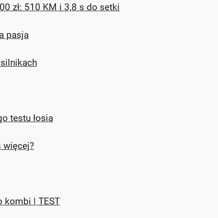
0 zł: 510 KM i 3,8 s do setki
a pasja
silnikach
o testu łosia
ś więcej?
o kombi | TEST