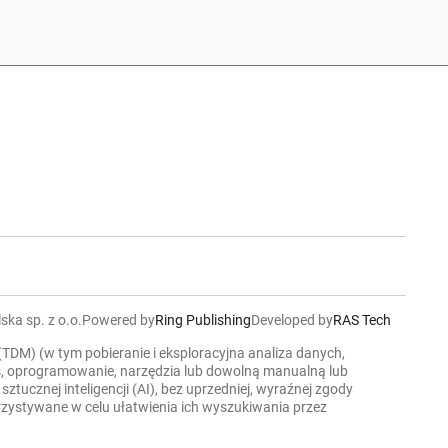
ska sp. z o.o.
Powered by
Ring Publishing
Developed by
RAS Tech
 (TDM) (w tym pobieranie i eksploracyjna analiza danych,
ers, oprogramowanie, narzędzia lub dowolną manualną lub
cznej inteligencji (AI), bez uprzedniej, wyraźnej zgody
korzystywane w celu ułatwienia ich wyszukiwania przez