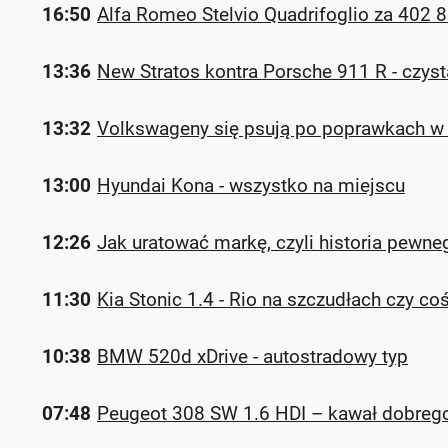
16:50
Alfa Romeo Stelvio Quadrifoglio za 402 80
13:36
New Stratos kontra Porsche 911 R - czyst
13:32
Volkswageny się psują po poprawkach w 
13:00
Hyundai Kona - wszystko na miejscu
12:26
Jak uratować markę, czyli historia pewneg
11:30
Kia Stonic 1.4 - Rio na szczudłach czy co
10:38
BMW 520d xDrive - autostradowy typ
07:48
Peugeot 308 SW 1.6 HDI – kawał dobreg