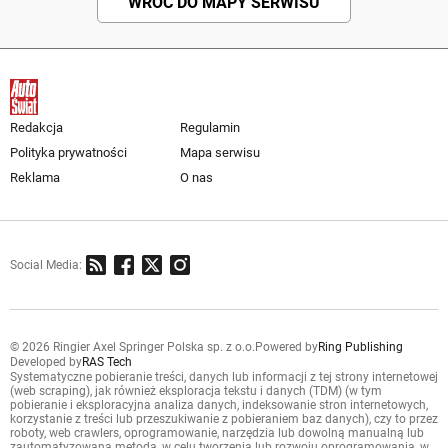
WRÓĆ DO MAPY SERWISU
Redakcja
Regulamin
Polityka prywatności
Mapa serwisu
Reklama
O nas
Social Media:
© 2026 Ringier Axel Springer Polska sp. z o.o.
Powered by
Ring Publishing
Developed by
RAS Tech
Systematyczne pobieranie treści, danych lub informacji z tej strony internetowej
(web scraping), jak również eksploracja tekstu i danych (TDM) (w tym
pobieranie i eksploracyjna analiza danych, indeksowanie stron internetowych,
korzystanie z treści lub przeszukiwanie z pobieraniem baz danych), czy to przez
roboty, web crawlers, oprogramowanie, narzędzia lub dowolną manualną lub
zautomatyzowaną metodą, w celu tworzenia lub rozwoju oprogramowania, w