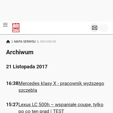
MAPA SERWISU
ARCHIWUM
Archiwum
21 Listopada 2017
16:38
Mercedes klasy X - pracownik wyższego
szczebla
15:27
Lexus LC 500h – wspaniałe coupe, tylko
po co ten prąd | TEST