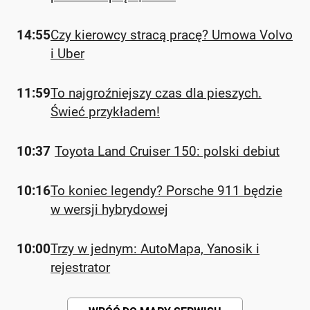
14:55
Czy kierowcy stracą pracę? Umowa Volvo
i Uber
11:59
To najgroźniejszy czas dla pieszych.
Świeć przykładem!
10:37
Toyota Land Cruiser 150: polski debiut
10:16
To koniec legendy? Porsche 911 będzie
w wersji hybrydowej
10:00
Trzy w jednym: AutoMapa, Yanosik i
rejestrator