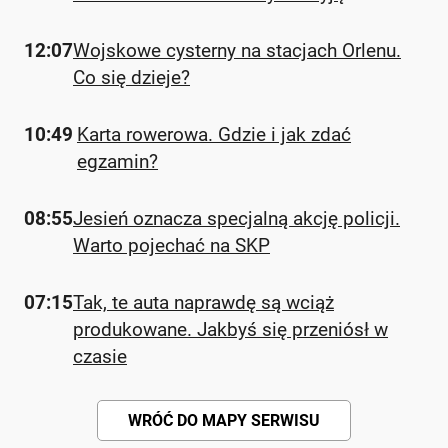
12:07
Wojskowe cysterny na stacjach Orlenu.
Co się dzieje?
10:49
Karta rowerowa. Gdzie i jak zdać
egzamin?
08:55
Jesień oznacza specjalną akcję policji.
Warto pojechać na SKP
07:15
Tak, te auta naprawdę są wciąż
produkowane. Jakbyś się przeniósł w
czasie
WRÓĆ DO MAPY SERWISU