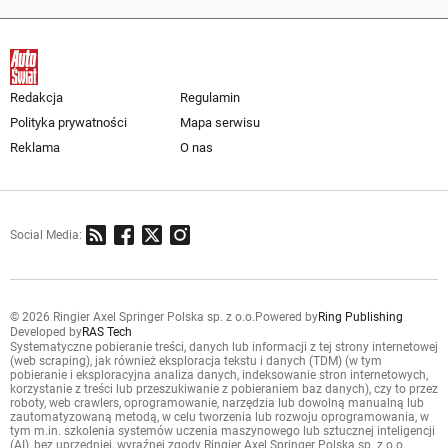
Redakcja
Regulamin
Polityka prywatności
Mapa serwisu
Reklama
O nas
Social Media:
© 2026 Ringier Axel Springer Polska sp. z o.o.
Powered by
Ring Publishing
Developed by
RAS Tech
Systematyczne pobieranie treści, danych lub informacji z tej strony internetowej
(web scraping), jak również eksploracja tekstu i danych (TDM) (w tym
pobieranie i eksploracyjna analiza danych, indeksowanie stron internetowych,
korzystanie z treści lub przeszukiwanie z pobieraniem baz danych), czy to przez
roboty, web crawlers, oprogramowanie, narzędzia lub dowolną manualną lub
zautomatyzowaną metodą, w celu tworzenia lub rozwoju oprogramowania, w
tym m.in. szkolenia systemów uczenia maszynowego lub sztucznej inteligencji
(AI), bez uprzedniej, wyraźnej zgody Ringier Axel Springer Polska sp. z o.o.