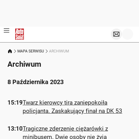
MAPA SERWISU
ARCHIWUM
Archiwum
8 Października 2023
15:19
Twarz kierowcy tira zaniepokoiła
policjanta. Zaskakujący finał na DK 53
13:10
Tragiczne zderzenie ciężarówki z
minibusem. Dwie osoby nie żyją