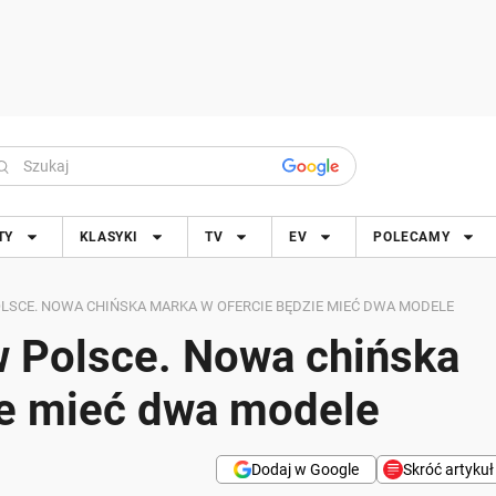
TY
KLASYKI
TV
EV
POLECAMY
OLSCE. NOWA CHIŃSKA MARKA W OFERCIE BĘDZIE MIEĆ DWA MODELE
w Polsce. Nowa chińska
ie mieć dwa modele
Dodaj w Google
Skróć artykuł