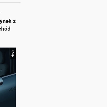
z
ynek z
chód
Geely
at z AI