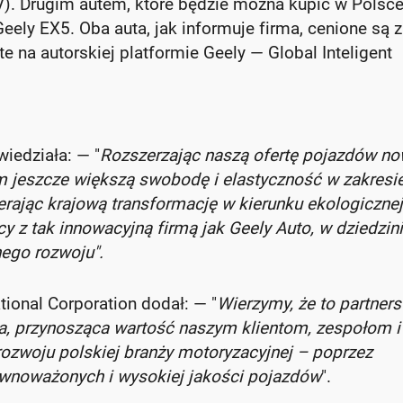
V). Drugim autem, które będzie można kupić w Polsc
ely EX5. Oba auta, jak informuje firma, cenione są 
e na autorskiej platformie Geely — Global Inteligent
edziała: — "
Rozszerzając naszą ofertę pojazdów no
 jeszcze większą swobodę i elastyczność w zakresi
rając krajową transformację w kierunku ekologicznej
 z tak innowacyjną firmą jak Geely Auto, w dziedzin
ego rozwoju".
ional Corporation dodał: — "
Wierzymy, że to partner
owa, przynosząca wartość naszym klientom, zespołom i
rozwoju polskiej branży motoryzacyjnej – poprzez
równoważonych i wysokiej jakości pojazdów
".