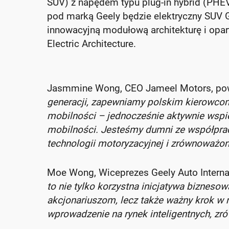
SUV) z napędem typu plug-in hybrid (PHE
pod marką Geely będzie elektryczny SUV Ge
innowacyjną modułową architekturę i opart
Electric Architecture.
Jasmmine Wong, CEO Jameel Motors, powi
generacji, zapewniamy polskim kierowcom
mobilności – jednocześnie aktywnie wspie
mobilności. Jesteśmy dumni ze współpracy
technologii motoryzacyjnej i zrównoważon
Moe Wong, Wiceprezes Geely Auto Internat
to nie tylko korzystna inicjatywa biznes
akcjonariuszom, lecz także ważny krok w 
wprowadzenie na rynek inteligentnych, z