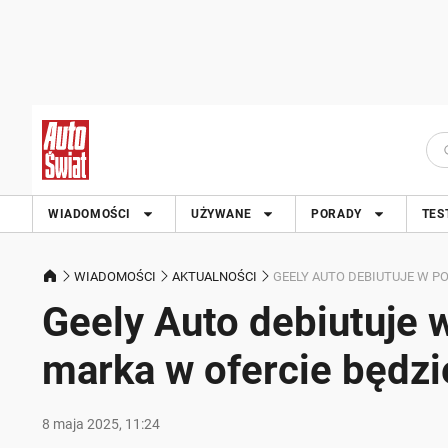
WIADOMOŚCI
UŻYWANE
PORADY
TES
WIADOMOŚCI
AKTUALNOŚCI
GEELY AUTO DEBIUTUJE W P
Geely Auto debiutuje 
marka w ofercie będz
8 maja 2025, 11:24