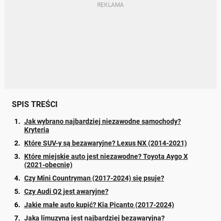
SPIS TREŚCI
Jak wybrano najbardziej niezawodne samochody?
Kryteria
Które SUV-y są bezawaryjne? Lexus NX (2014-2021)
Które miejskie auto jest niezawodne? Toyota Aygo X
(2021-obecnie)
Czy Mini Countryman (2017-2024) się psuje?
Czy Audi Q2 jest awaryjne?
Jakie małe auto kupić? Kia Picanto (2017-2024)
Jaka limuzyna jest najbardziej bezawaryjna?