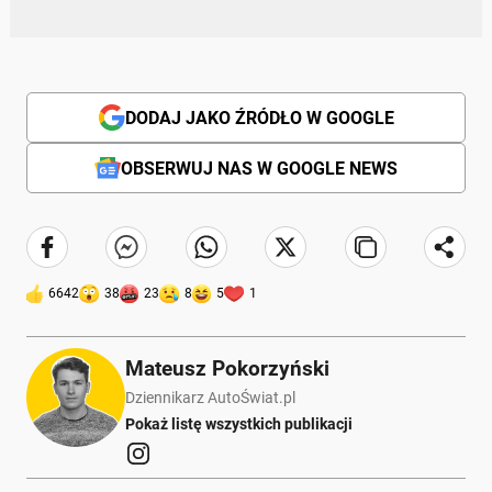
DODAJ JAKO ŹRÓDŁO W GOOGLE
OBSERWUJ NAS W GOOGLE NEWS
6642
38
23
8
5
1
Mateusz Pokorzyński
Dziennikarz AutoŚwiat.pl
Pokaż listę wszystkich publikacji