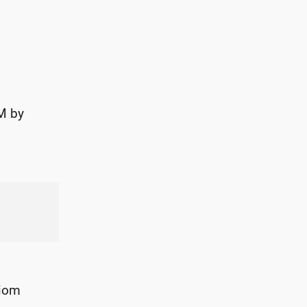
M by
ziom