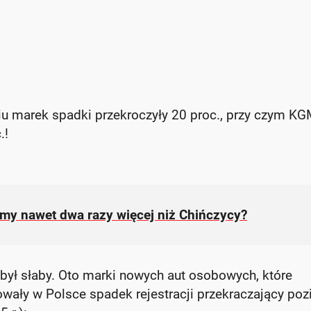
iu marek spadki przekroczyły 20 proc., przy czym KG
.!
my nawet dwa razy więcej niż Chińczycy?
j był słaby. Oto marki nowych aut osobowych, które
wały w Polsce spadek rejestracji przekraczający po