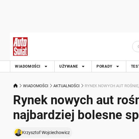
WIADOMOŚCI
UŻYWANE
PORADY
TES
WIADOMOŚCI
AKTUALNOŚCI
RYNEK NOWYCH AUT ROŚNIE,
Rynek nowych aut rośni
najbardziej bolesne s
Krzysztof Wojciechowicz