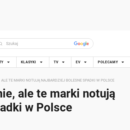
TY
KLASYKI
TV
EV
POLECAMY
 ALE TE MARKI NOTUJĄ NAJBARDZIEJ BOLESNE SPADKI W POLSCE
e, ale te marki notują
padki w Polsce