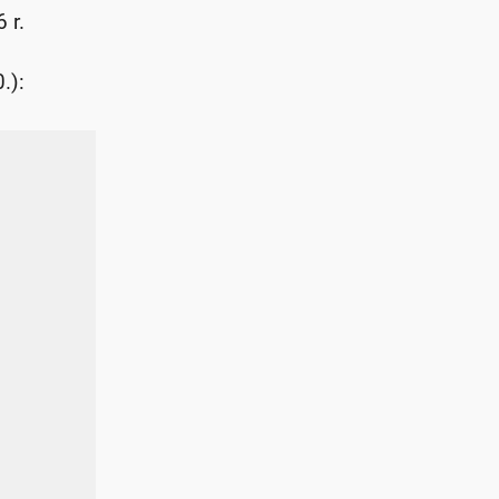
 r.
.):