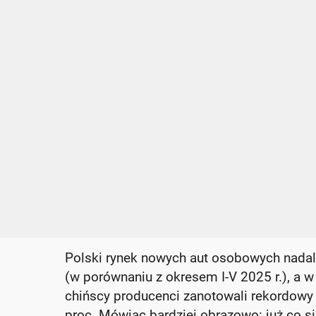
Polski rynek nowych aut osobowych nadal 
(w porównaniu z okresem I-V 2025 r.), a 
chińscy producenci zanotowali rekordowy 
proc. Mówiąc bardziej obrazowo: już co