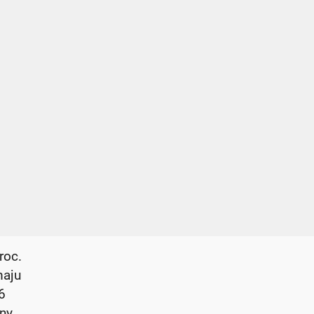
roc.
maju
6
ny