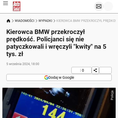
WIADOMOŚCI
WYPADKI
KIEROWCA BMW PRZEKROCZYŁ PRĘDKOŚĆ. P
Kierowca BMW przekroczył
prędkość. Policjanci się nie
patyczkowali i wręczyli "kwity" na 5
tys. zł
5 września 2024, 18:00
0
Dodaj w Google
Policja