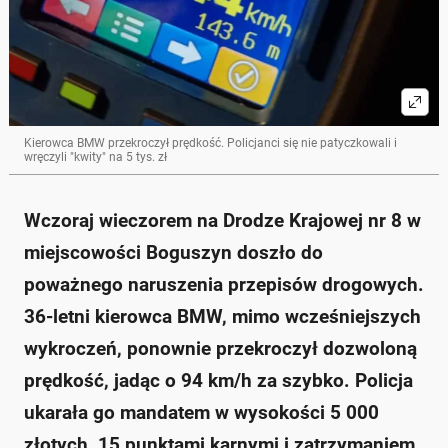
Kierowca BMW przekroczył prędkość. Policjanci się nie patyczkowali i
wręczyli "kwity" na 5 tys. zł
Wczoraj wieczorem na Drodze Krajowej nr 8 w
miejscowości Boguszyn doszło do
poważnego naruszenia przepisów drogowych.
36-letni kierowca BMW, mimo wcześniejszych
wykroczeń, ponownie przekroczył dozwoloną
prędkość, jadąc o 94 km/h za szybko. Policja
ukarała go mandatem w wysokości 5 000
złotych, 15 punktami karnymi i zatrzymaniem