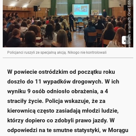
Źródło zbiorcze dla obrazków importowanych w ramach Onet Editorial Workflow
Policjanci ruszyli ze specjalną akcją. Nikogo nie kontrolowali
W powiecie ostródzkim od początku roku
doszło do 11 wypadków drogowych. W ich
wyniku 9 osób odniosło obrażenia, a 4
straciły życie. Policja wskazuje, że za
kierownicą często zasiadają młodzi ludzie,
którzy dopiero co zdobyli prawo jazdy. W
odpowiedzi na te smutne statystyki, w Morągu