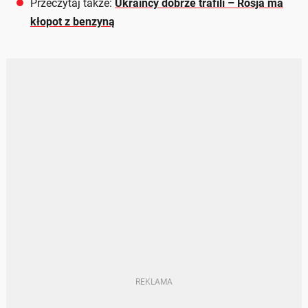
Przeczytaj także:
Ukraińcy dobrze trafili – Rosja ma
kłopot z benzyną