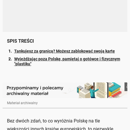
SPIS TREŚCI
Tankujesz za granicą? Możesz zablokować swoją kartę
Wyjeżdżając poza Polskę, pamiętaj o gotówce i fizycznym
"plastiku"
Onet
Materiał archiwalny
Bez dwóch zdań, to co wyróżnia Polskę na tle
większości innych krajów europejskich, to niezwykle