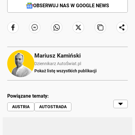
OBSERWUJ NAS W GOOGLE NEWS
Mariusz Kamiński
Dziennikarz AutoŚwiat.pl
Pokaż listę wszystkich publikacji
Powiązane tematy:
AUSTRIA
AUTOSTRADA
STACJA PALIW
POLSKA
EURO
PODRÓŻE
KIEROWCY
TANKOWANIE
OPŁATY
WEEKEND
KOSZTY