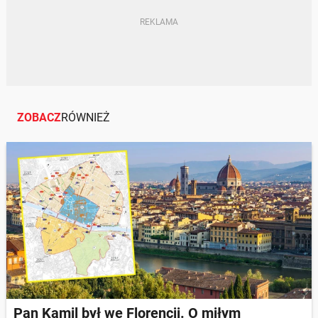
BANKI | BANKOWOŚĆ
ZOBACZ
RÓWNIEŻ
Pan Kamil był we Florencji. O miłym