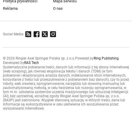
Polityka prywatności
Mapa serwisu
Reklama
O nas
Social Media:
© 2026 Ringier Axel Springer Polska sp. z o.o.
Powered by
Ring Publishing
Developed by
RAS Tech
Systematyczne pobieranie treści, danych lub informacji z tej strony internetowej
(web scraping), jak również eksploracja tekstu i danych (TDM) (w tym
pobieranie i eksploracyjna analiza danych, indeksowanie stron internetowych,
korzystanie z treści lub przeszukiwanie z pobieraniem baz danych), czy to przez
roboty, web crawlers, oprogramowanie, narzędzia lub dowolną manualną lub
zautomatyzowaną metodą, w celu tworzenia lub rozwoju oprogramowania, w
tym m.in. szkolenia systemów uczenia maszynowego lub sztucznej inteligencji
(AI), bez uprzedniej, wyraźnej zgody Ringier Axel Springer Polska sp. z o.o.
(RASP) jest zabronione. Wyjątek stanowią sytuacje, w których treści, dane lub
informacje są wykorzystywane w celu ułatwienia ich wyszukiwania przez
wyszukiwarki internetowe.