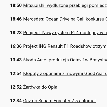
18:50
Mitsubishi: wydłużone przebiegi pomięd
18:46
Mercedes: Ocean Drive na Gali konkursu
18:23
Peugeot: Nowy system RT4 dostępny w c
16:36
Projekt ING Renault F1 Roadshow otrzyma
13:43
Škoda Auto: produkcja Octavií w Bratysł
12:54
Kłopoty z oponami zimowymi GoodYear ult
12:52
Żarówka do Opla
12:34
Gaz do Subaru Forester 2.5 automat