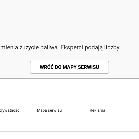
mienia zużycie paliwa. Eksperci podają liczby
WRÓĆ DO MAPY SERWISU
 prywatności
Mapa serwisu
Reklama