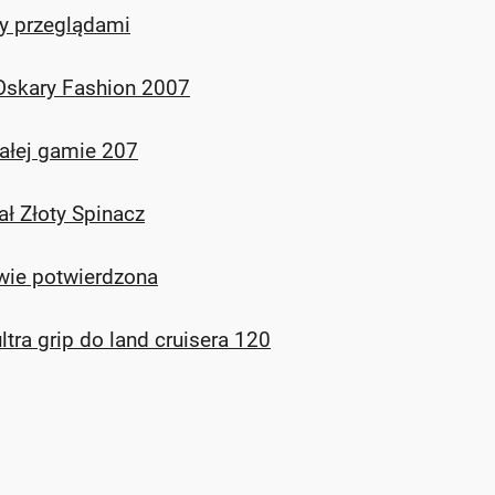
zy przeglądami
 Oskary Fashion 2007
ałej gamie 207
ł Złoty Spinacz
awie potwierdzona
ra grip do land cruisera 120