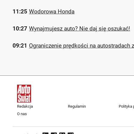
11:25
Wodorowa Honda
10:27
Wynajmujesz auto? Nie daj się oszukać!
09:21
Ograniczenie prędkości na autostradach z
Redakcja
Regulamin
Polityka
O nas