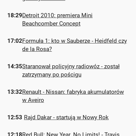
18:29
Detroit 2010: premiera Mini
Beachcomber Concept
17:02
Formuła 1: kto w Sauberze - Heidfeld czy
de la Rosa?
14:35
Staranował policyjny radiowóz - został
zatrzymany po pościgu
13:32
Renault - Nissan: fabryka akumulatorów
w Aveiro
12:53
Rajd Dakar - startują w Nowy Rok
12:18
Red Bull: New Year. No Limits! - Travis