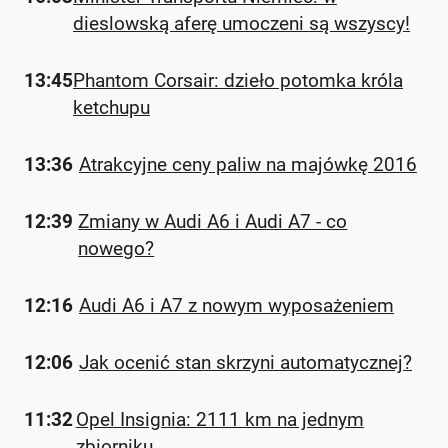
dieslowską aferę umoczeni są wszyscy!
13:45
Phantom Corsair: dzieło potomka króla
ketchupu
13:36
Atrakcyjne ceny paliw na majówkę 2016
12:39
Zmiany w Audi A6 i Audi A7 - co
nowego?
12:16
Audi A6 i A7 z nowym wyposażeniem
12:06
Jak ocenić stan skrzyni automatycznej?
11:32
Opel Insignia: 2111 km na jednym
zbiorniku