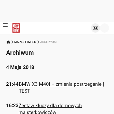
MAPA SERWISU
ARCHIWUM
Archiwum
4 Maja 2018
21:44
BMW X3 M40i – zmienia postrzeganie |
TEST
16:23
Zestaw kluczy dla domowych
majsterkowiczów