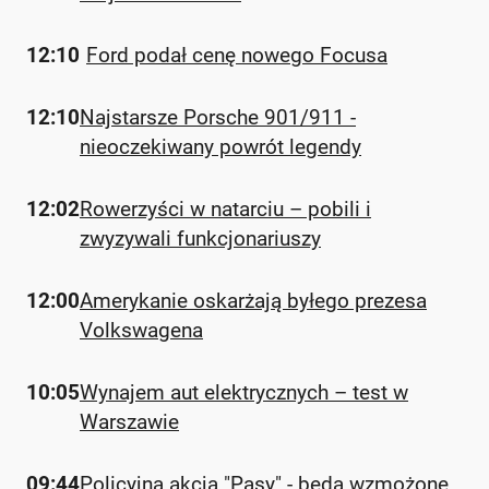
12:10
Ford podał cenę nowego Focusa
12:10
Najstarsze Porsche 901/911 -
nieoczekiwany powrót legendy
12:02
Rowerzyści w natarciu – pobili i
zwyzywali funkcjonariuszy
12:00
Amerykanie oskarżają byłego prezesa
Volkswagena
10:05
Wynajem aut elektrycznych – test w
Warszawie
09:44
Policyjna akcja "Pasy" - będą wzmożone