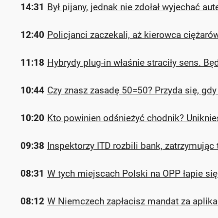
14:31
Był pijany, jednak nie zdołał wyjechać au
12:40
Policjanci zaczekali, aż kierowca cięża
11:18
Hybrydy plug-in właśnie straciły sens. Bę
10:44
Czy znasz zasadę 50=50? Przyda się, gdy
10:20
Kto powinien odśnieżyć chodnik? Unikni
09:38
Inspektorzy ITD rozbili bank, zatrzymując
08:31
W tych miejscach Polski na OPP łapie się
08:12
W Niemczech zapłacisz mandat za aplikac