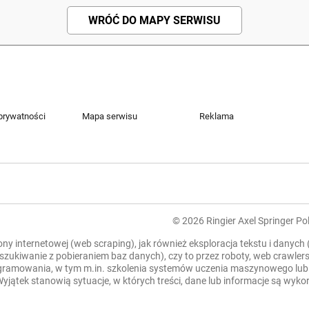
WRÓĆ DO MAPY SERWISU
 prywatności
Mapa serwisu
Reklama
© 2026 Ringier Axel Springer Pol
rony internetowej (web scraping), jak również eksploracja tekstu i danych
zeszukiwanie z pobieraniem baz danych), czy to przez roboty, web crawl
mowania, w tym m.in. szkolenia systemów uczenia maszynowego lub sztu
. Wyjątek stanowią sytuacje, w których treści, dane lub informacje są wy