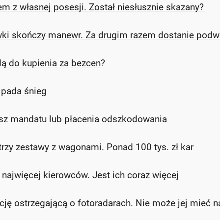
tem z własnej posesji. Został niesłusznie skazany?
rówki skończy manewr. Za drugim razem dostanie pod
dą do kupienia za bezcen?
 pada śnieg
esz mandatu lub płacenia odszkodowania
 trzy zestawy z wagonami. Ponad 100 tys. zł kar
 najwięcej kierowców. Jest ich coraz więcej
ję ostrzegającą o fotoradarach. Nie może jej mieć 