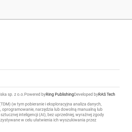
ska sp. z o.o.
Powered by
Ring Publishing
Developed by
RAS Tech
 (TDM) (w tym pobieranie i eksploracyjna analiza danych,
ers, oprogramowanie, narzędzia lub dowolną manualną lub
cznej inteligencji (AI), bez uprzedniej, wyraźnej zgody
korzystywane w celu ułatwienia ich wyszukiwania przez