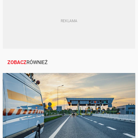
GENERALNA DYREKCJA DRÓG KRAJOWYCH I
AUTOSTRAD
REMONTY DRÓG
ZOBACZ
RÓWNIEŻ