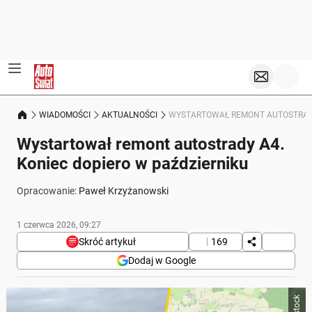
WIADOMOŚCI
AKTUALNOŚCI
WYSTARTOWAŁ REMONT AUTOSTRADY
Wystartował remont autostrady A4.
Koniec dopiero w październiku
Opracowanie:
Paweł Krzyżanowski
1 czerwca 2026, 09:27
Skróć artykuł
169
Dodaj w Google
Poniżej streszczenie artykułu:
Skrót przygotowany przez Onet Czat z AI, może zawierać błędy.