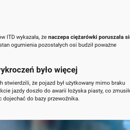
ów ITD wykazała, że
naczepa ciężarówki poruszała si
 stan ogumienia pozostałych osi budził poważne
wykroczeń było więcej
h stwierdzili, że pojazd był użytkowany mimo braku
kcie jazdy doszło do awarii łożyska piasty, co zmusi
 dojechać do bazy przewoźnika.