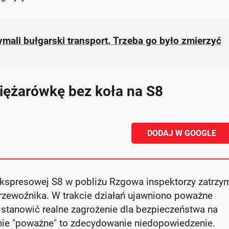
ymali bułgarski transport. Trzeba go było zmierzyć
ciężarówkę bez koła na S8
DODAJ W GOOGLE
ekspresowej S8 w pobliżu Rzgowa inspektorzy zatrzym
rzewoźnika. W trakcie działań ujawniono poważne
 stanowić realne zagrożenie dla bezpieczeństwa na
ie "poważne" to zdecydowanie niedopowiedzenie.