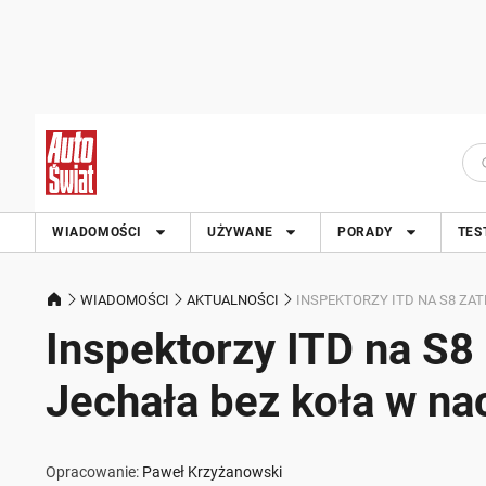
WIADOMOŚCI
UŻYWANE
PORADY
TES
WIADOMOŚCI
AKTUALNOŚCI
INSPEKTORZY ITD NA S8 ZA
Inspektorzy ITD na S8
Jechała bez koła w na
Opracowanie:
Paweł Krzyżanowski