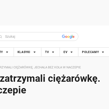
TY
KLASYKI
TV
EV
POLECAMY
TRZYMALI CIĘŻARÓWKĘ. JECHAŁA BEZ KOŁA W NACZEPIE
 zatrzymali ciężarówkę.
czepie