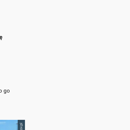
ę
ło go