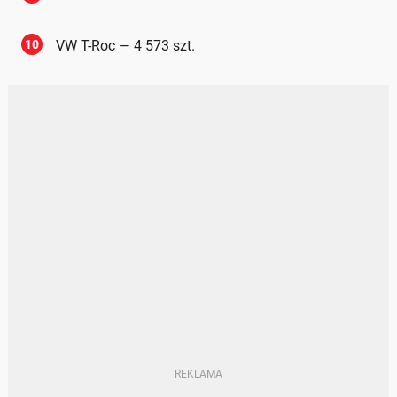
10
VW T-Roc — 4 573 szt.