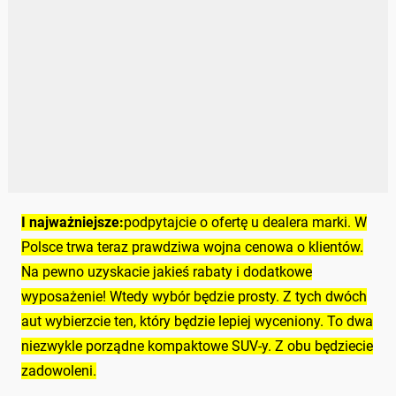
I najważniejsze:
podpytajcie o ofertę u dealera marki. W
Polsce trwa teraz prawdziwa wojna cenowa o klientów.
Na pewno uzyskacie jakieś rabaty i dodatkowe
wyposażenie! Wtedy wybór będzie prosty. Z tych dwóch
aut wybierzcie ten, który będzie lepiej wyceniony. To dwa
niezwykle porządne kompaktowe SUV-y. Z obu będziecie
zadowoleni.