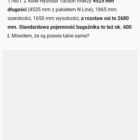
1780 l. Z kolei Hyundai Tucson mierzy
4525 mm
długości
(4535 mm z pakietem N Line), 1865 mm
szerokości, 1650 mm wysokości,
a rozstaw osi to 2680
mm. Standardowa pojemność bagażnika to też ok. 600
l.
Mówiłem, że są prawie takie same?