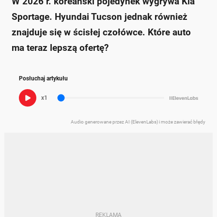
W 2026 r. koreański pojedynek wygrywa Kia
Sportage. Hyundai Tucson jednak również
znajduje się w ścisłej czołówce. Które auto
ma teraz lepszą ofertę?
Posłuchaj artykułu
x1
Audio generowane przez AI (ElevenLabs) i może zawierać błędy