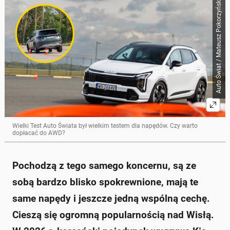
Auto Świat / Mateusz Pokorzyński
Skrót przygotowany przez Onet Czat z AI, może zawierać błędy.
Kia Sportage i Hyundai Tucson to jedne z
najpopularniejszych SUV-ów w Polsce w 2026 roku.
Wymiary obu samochodów są bardzo zbliżone: Kia
Sportage ma długość 4540 mm, a Hyundai Tucson
4525 mm.
Ceny zaczynają się od 129 900 zł za Kia Sportage
(benzyna) i 144 900 zł za Hyundai Tucson (benzyna).
Oba modele mają te same silniki, zarówno
benzynowe, jak i hybrydowe, z minimalnymi
różnicami w osiągach i spalaniu.
Wyposażenie standardowe samochodów jest
Wielki Test Auto Świata był wielkim testem dla napędów. Czy warto
również porównywalne, z wysokim poziomem
dopłacać do AWD?
bezpieczeństwa i nowoczesnymi systemami.
Zapytaj o więcej Onet Czat z AI
Pochodzą z tego samego koncernu, są ze
sobą bardzo blisko spokrewnione, mają te
same napędy i jeszcze jedną wspólną cechę.
Cieszą się ogromną popularnością nad Wisłą.