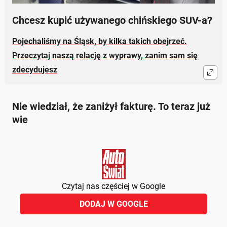
Chcesz kupić używanego chińskiego SUV-a?
Pojechaliśmy na Śląsk, by kilka takich obejrzeć.
Przeczytaj naszą relację z wyprawy, zanim sam się
zdecydujesz
Nie wiedział, że zaniżył fakturę. To teraz już
wie
Czytaj nas częściej w Google
DODAJ W GOOGLE