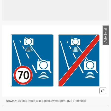
Auto Świat
Nowe znaki informujące o odcinkowym pomiarze prędkości