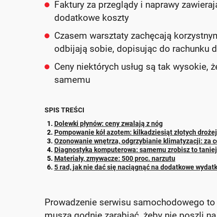
Faktury za przeglądy i naprawy zawierają
dodatkowe koszty
Czasem warsztaty zachęcają korzystnymi
odbijają sobie, dopisując do rachunku 
Ceny niektórych usług są tak wysokie, że
samemu
SPIS TREŚCI
Dolewki płynów: ceny zwalają z nóg
Pompowanie kół azotem: kilkadziesiąt złotych drożej
Ozonowanie wnętrza, odgrzybianie klimatyzacji: za c
Diagnostyka komputerowa: samemu zrobisz to taniej
Materiały, zmywacze: 500 proc. narzutu
5 rad, jak nie dać się naciągnąć na dodatkowe wydatk
Prowadzenie serwisu samochodowego to ni
muszą godnie zarabiać, żeby nie poszli na