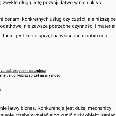
 zwykle długą listę pozycji, łatwo w nich ukryć
 cenami konkretnych usług czy części, ale niższą c
dodatkowe, nie zawsze potrzebne czynności i materiał
 taniej jest kupić sprzęt na własność i zrobić coś
 za coś, czego nie odczujesz
enę usługi kupisz sprzęt na własność
i
e łatwy biznes. Konkurencja jest duża, mechanicy
 swoje, trzeba wynająć albo kupić duży obiekt, zapłac