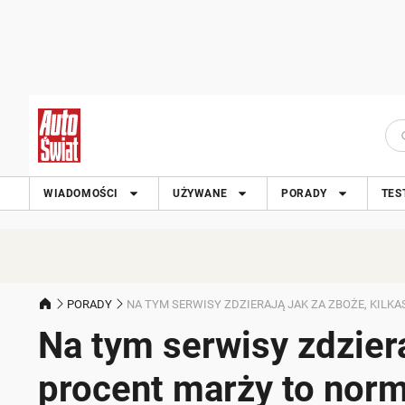
WIADOMOŚCI
UŻYWANE
PORADY
TES
PORADY
NA TYM SERWISY ZDZIERAJĄ JAK ZA ZBOŻE, KILK
Na tym serwisy zdziera
procent marży to norm