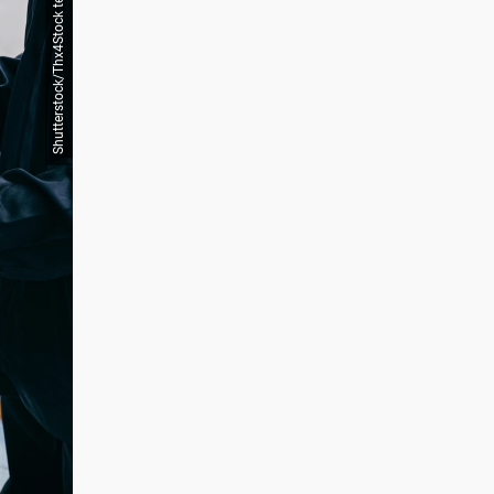
Shutterstock/Thx4Stock team