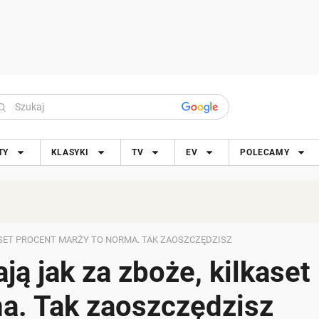
TY
KLASYKI
TV
EV
POLECAMY
ASET PROCENT MARŻY TO NORMA. TAK ZAOSZCZĘDZISZ
ją jak za zboże, kilkaset
a. Tak zaoszczędzisz