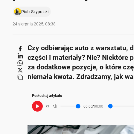
Piotr Szypulski
24 sierpnia 2025, 08:38
Poniżej streszczenie artykułu:
Czy odbierając auto z warsztatu, 
Skrót przygotowany przez Onet Czat z AI, może zawierać błędy.
W warsztatach samochodowych często ukrywane s
części i materiały? Nie? Niektóre 
Ceny usług, takich jak dolewki płynów czy wymia
za dodatkowe pozycje, o które czę
do niepotrzebnych wydatków.
niemała kwota. Zdradzamy, jak wa
Pompowanie kół azotem oraz ozonowanie wnętrza s
Diagnostyka komputerowa w warsztatach może by
Posłuchaj artykułu
taniego adaptera.
Aby uniknąć naciągania na dodatkowe wydatki, w
x1
00:00
/
00:00
fakturę.