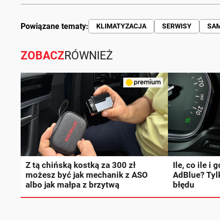
Powiązane tematy:
KLIMATYZACJA
SERWISY
SAM
ZOBACZ
RÓWNIEŻ
Z tą chińską kostką za 300 zł
Ile, co ile i
możesz być jak mechanik z ASO
AdBlue? Tylk
albo jak małpa z brzytwą
błędu