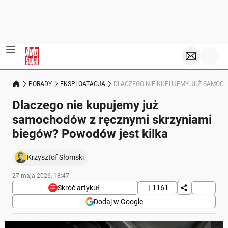
PORADY
EKSPLOATACJA
DLACZEGO NIE KUPUJEMY JUŻ SAMOCH
Dlaczego nie kupujemy już
samochodów z ręcznymi skrzyniami
biegów? Powodów jest kilka
Krzysztof Słomski
27 maja 2026, 18:47
Skróć artykuł
1161
Dodaj w Google
Poniżej streszczenie artykułu: