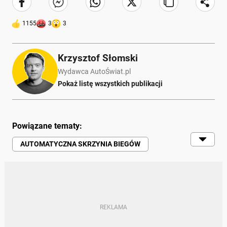
1155
3
3
Krzysztof Słomski
Wydawca AutoŚwiat.pl
Pokaż listę wszystkich publikacji
Powiązane tematy:
AUTOMATYCZNA SKRZYNIA BIEGÓW
POLSKI RYNEK
SAMOCHODY | RUCH DROGOWY |
MOTORYZACJA
SKRZYNIE BIEGÓW
AUTOMAT
KIEROWCY