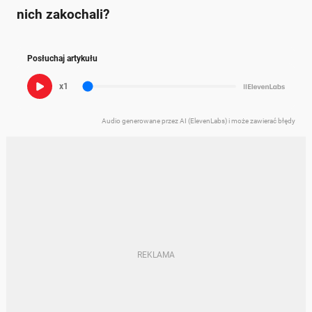
nich zakochali?
Posłuchaj artykułu
x1
Audio generowane przez AI (ElevenLabs) i może zawierać błędy