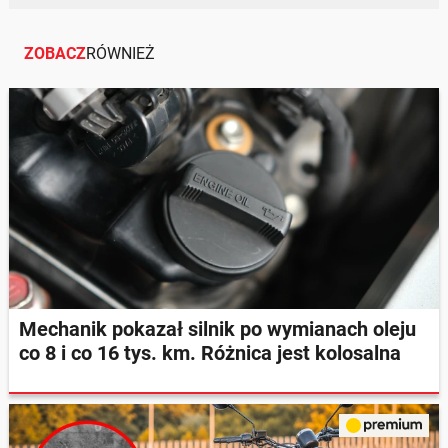
ZOBACZ
RÓWNIEŻ
Mechanik pokazał silnik po wymianach oleju
co 8 i co 16 tys. km. Różnica jest kolosalna