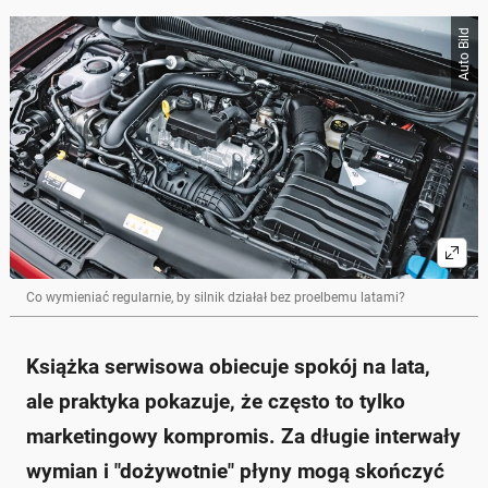
Poniżej streszczenie artykułu:
Auto Bild
Skrót przygotowany przez Onet Czat z AI, może zawierać błędy.
Książka serwisowa często łudzi, obiecując spokój,
lecz rzeczywistość wymaga częstszych interwencji
technicznych.
Wymiana oleju powinna odbywać się co 10–15 tys.
km, aby zapobiec uszkodzeniom silnika.
Zaniechanie wymiany filtra paliwa może prowadzić
do kosztownych napraw układu wtryskowego.
Olej w automatycznej skrzyni biegów również
powinien być wymieniany regularnie, w przeciwnym
razie mogą wystąpić poważne problemy.
Ignorowanie stanu rozrządu i ciśnienia w oponach
Co wymieniać regularnie, by silnik działał bez proelbemu latami?
może prowadzić do poważnych usterek w aucie.
Zapytaj o więcej Onet Czat z AI
Książka serwisowa obiecuje spokój na lata,
ale praktyka pokazuje, że często to tylko
marketingowy kompromis. Za długie interwały
wymian i "dożywotnie" płyny mogą skończyć