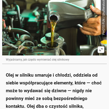
PHOTO FUN / Shutterstock
Skrót przygotowany przez Onet Czat z AI, może zawierać błędy.
Wymiana oleju silnikowego powinna być
dostosowana do warunków eksploatacji auta, nawet
jeśli producent zaleca interwały co 15-30 tys. km.
Zimne starty i jazda na krótkich dystansach
przyspieszają degradację oleju, co może wymagać
wcześniejszej wymiany.
Zwiększenie poziomu oleju może świadczyć o
zanieczyszczeniu oleju paliwem, co prowadzi do
zmniejszenia jego lepkości i ochrony silnika.
Przepracowany olej może degradować silnik i jego
osprzęt, prowadząc do poważnych usterek.
Wyjaśniamy, jak często wymieniać olej silnikowy
Zaleca się wymianę oleju przynajmniej co 15 tys. km,
a w trudnych warunkach jeszcze częściej.
Zapytaj o więcej Onet Czat z AI
Olej w silniku smaruje i chłodzi, oddziela od
siebie współpracujące elementy, które — choć
może to wydawać się dziwne — nigdy nie
powinny mieć ze sobą bezpośredniego
kontaktu. Olej dba o czystość silnika,