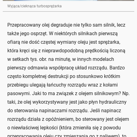
Wyjąca/cieknąca turbosprężarka
Przepracowany olej degraduje nie tylko sam silnik, lecz
także jego osprzęt. W niektórych silnikach pierwszą
ofiarą nie dość częstej wymiany oleju jest sprężarka,
która kręci się z nieprawdopodobną prędkością liczoną
w setkach tys. obr. na minutę, w innych modelach
pierwszy odmawia współpracę układ rozrządu. Bardzo
często kompletnej destrukcji po stosunkowo krótkim
przebiegu ulegają łańcuchy rozrządu wraz z kołami
pasowymi. Jaki to ma związek z olejem silnikowym? Np.
taki, że olej wykorzystywany jest jako płyn hydrauliczny
do sterowania napinaczami rozrządu. Jeśli napinacz
rozrządu działa z opóźnieniem, bo sterowany jest olejem
o niewłaściwej lepkości (która zmieniła się z powodu
przepracowania oleju czy zmieszania go z paliwem), to