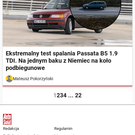
Ekstremalny test spalania Passata B5 1.9
TDI. Na jednym baku z Niemiec na koło
podbiegunowe
Mateusz Pokorzyński
1
2
3
4
...
22
Redakcja
Regulamin