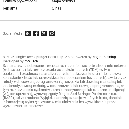
Polityka prywatności
Mapa serwisu
Reklama
O nas
Social Media:
© 2026 Ringier Axel Springer Polska sp. z o.o.
Powered by
Ring Publishing
Developed by
RAS Tech
Systematyczne pobieranie treści, danych lub informacji z tej strony internetowej
(web scraping), jak również eksploracja tekstu i danych (TDM) (w tym
pobieranie i eksploracyjna analiza danych, indeksowanie stron internetowych,
korzystanie z treści lub przeszukiwanie z pobieraniem baz danych), czy to przez
roboty, web crawlers, oprogramowanie, narzędzia lub dowolną manualną lub
zautomatyzowaną metodą, w celu tworzenia lub rozwoju oprogramowania, w
tym m.in. szkolenia systemów uczenia maszynowego lub sztucznej inteligencji
(AI), bez uprzedniej, wyraźnej zgody Ringier Axel Springer Polska sp. z o.o.
(RASP) jest zabronione. Wyjątek stanowią sytuacje, w których treści, dane lub
informacje są wykorzystywane w celu ułatwienia ich wyszukiwania przez
wyszukiwarki internetowe.