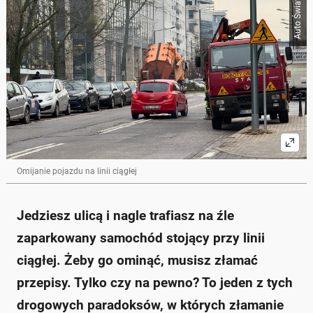
Auto Świat
Skrót przygotowany przez Onet Czat z AI, może zawierać błędy.
Omijanie samochodu stojącego przy linii ciągłej nie
jest automatycznie naruszeniem przepisów, jeżeli
sytuacja tego wymaga.
Przepisy wymagają szczególnej ostrożności podczas
omijania, aby nie stwarzać zagrożenia.
Można omijać jedynie pojazdy, które są nieruchome i
faktycznie blokują przejazd.
Niezasadne omijanie np. autobusu na przystanku
jest wykroczeniem i może skutkować mandatem.
Mandaty za najechanie na linię ciągłą wynoszą od
100 zł do 200 zł, w zależności od rodzaju linii.
Omijanie pojazdu na linii ciągłej
Zapytaj o więcej Onet Czat z AI
Jedziesz ulicą i nagle trafiasz na źle
zaparkowany samochód stojący przy linii
ciągłej. Żeby go ominąć, musisz złamać
przepisy. Tylko czy na pewno? To jeden z tych
drogowych paradoksów, w których złamanie