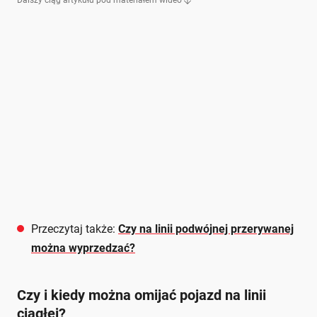
Dalszy ciąg artykułu pod materiałem wideo
Przeczytaj także:
Czy na linii podwójnej przerywanej
można wyprzedzać?
Czy i kiedy można omijać pojazd na linii
ciągłej?