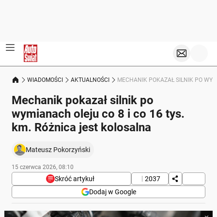
WIADOMOŚCI
AKTUALNOŚCI
MECHANIK POKAZAŁ SILNIK PO WYMI
Mechanik pokazał silnik po
wymianach oleju co 8 i co 16 tys.
km. Różnica jest kolosalna
Mateusz Pokorzyński
15 czerwca 2026, 08:10
Skróć artykuł
2037
Dodaj w Google
Poniżej streszczenie artykułu: