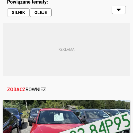
Powiązane tematy:
SILNIK
OLEJE
WYMIANA OLEJU SAMOCHODOWEGO
SERWISOWANIE
OLEJE ROŚLINNE
ZOBACZ
RÓWNIEŻ