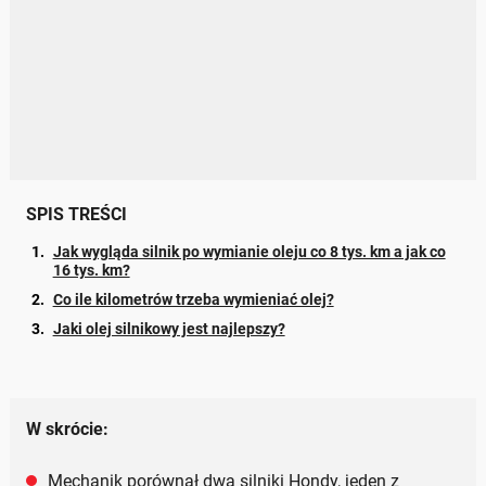
SPIS TREŚCI
Jak wygląda silnik po wymianie oleju co 8 tys. km a jak co
16 tys. km?
Co ile kilometrów trzeba wymieniać olej?
Jaki olej silnikowy jest najlepszy?
W skrócie:
Mechanik porównał dwa silniki Hondy, jeden z