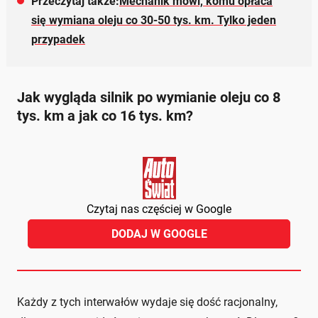
Przeczytaj także:
Mechanik mówi, komu opłaca
się wymiana oleju co 30-50 tys. km. Tylko jeden
przypadek
Jak wygląda silnik po wymianie oleju co 8
tys. km a jak co 16 tys. km?
Czytaj nas częściej w Google
DODAJ W GOOGLE
Każdy z tych interwałów wydaje się dość racjonalny,