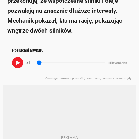
przekonują, że współczesne silniki i oleje
pozwalają na znacznie dłuższe interwały.
Mechanik pokazał, kto ma rację, pokazując
wnętrze dwóch silników.
Posłuchaj artykułu
x1
Audio generowane przez AI (ElevenLabs) i może zawierać błędy