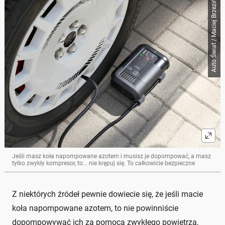
Auto Świat / Maciej Brzeziński
Jeśli masz koła napompowane azotem i musisz je dopompować, a masz
tylko zwykły kompresor, to... nie krępuj się. To całkowicie bezpieczne
Z niektórych źródeł pewnie dowiecie się, że jeśli macie
koła napompowane azotem, to nie powinniście
dopompowywać ich za pomocą zwykłego powietrza,