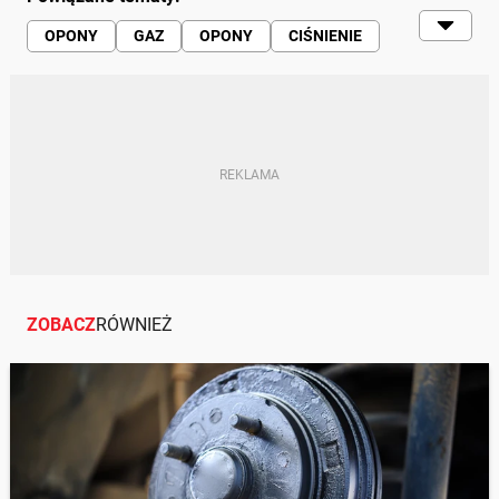
OPONY
GAZ
OPONY
CIŚNIENIE
TEMPERATURA
SAMOCHÓD
OPONA PNEUMATYCZNA
ZOBACZ
RÓWNIEŻ