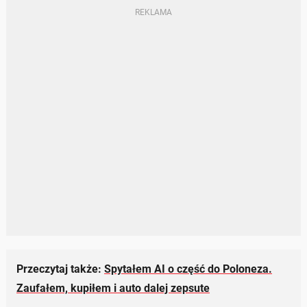
Przeczytaj także:
Spytałem AI o część do Poloneza.
Zaufałem, kupiłem i auto dalej zepsute