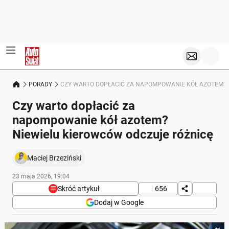
PORADY
CZY WARTO DOPŁACIĆ ZA NAPOMPOWANIE KÓŁ AZOTEM? 
Czy warto dopłacić za
napompowanie kół azotem?
Niewielu kierowców odczuje różnicę
Maciej Brzeziński
23 maja 2026, 19:04
Skróć artykuł
656
Dodaj w Google
Poniżej streszczenie artykułu: