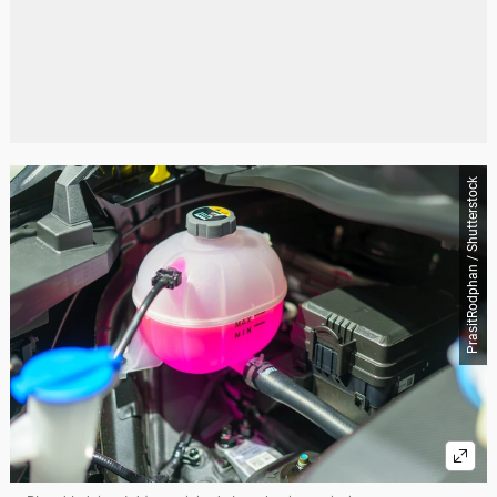
PrasitRodphan / Shutterstock