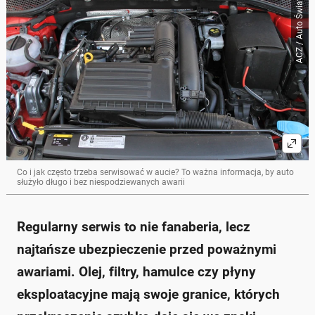
ACZ / Auto Świat
Skrót przygotowany przez Onet Czat z AI, może zawierać błędy.
Regularny serwis samochodowy jest kluczowy dla
uniknięcia poważnych awarii i zapewnienia
bezpieczeństwa na drodze.
Olej silnikowy powinien być wymieniany co około 10
000–15 000 km; filtry należy zmieniać razem z olejem
i innymi elementami.
Serwis klimatyzacji należy przeprowadzać co roku,
aby utrzymać wydajność i jakość powietrza w
kabinie.
Klocki hamulcowe zazwyczaj wymagają wymiany co
30 000–50 000 km, a płyn hamulcowy co 2 lata lub
po 40 000–60 000 km.
Co i jak często trzeba serwisować w aucie? To ważna informacja, by auto
służyło długo i bez niespodziewanych awarii
Wymiana rozrządu powinna być zgodna z
zaleceniami producenta, zazwyczaj co kilka lat lub w
przedziale od 60 000 do 150 000 km.
Regularny serwis to nie fanaberia, lecz
Zapytaj o więcej Onet Czat z AI
najtańsze ubezpieczenie przed poważnymi
awariami. Olej, filtry, hamulce czy płyny
eksploatacyjne mają swoje granice, których