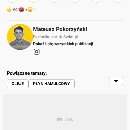
927
2
1
Mateusz Pokorzyński
Dziennikarz AutoŚwiat.pl
Pokaż listę wszystkich publikacji
Powiązane tematy:
OLEJE
PŁYN HAMULCOWY
SAMOCHÓD
SERWISOWANIE
NAPRAWA