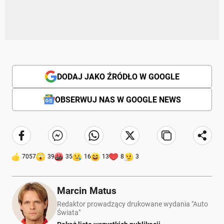
DODAJ JAKO ŹRÓDŁO W GOOGLE
OBSERWUJ NAS W GOOGLE NEWS
7057
39
35
16
13
8
3
Marcin Matus
Redaktor prowadzący drukowane wydania "Auto
Świata"