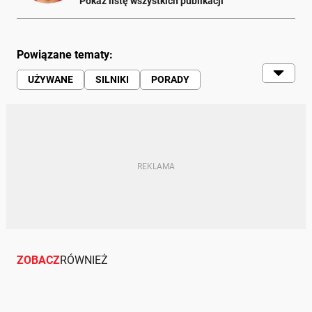
Pokaż listę wszystkich publikacji
Powiązane tematy:
UŻYWANE
SILNIKI
PORADY
EKSPLOATACJA
SILNIKI BMW
MAZDA
VOLKSWAGEN
ALFA ROMEO
FIAT
MULTIAIR
TSI
KIA
HYUNDAI
ECOBOOST
SUBARU
OPEL
KOŁO DWUMASOWE
GRUPA VW
VOLVO
AWARYJNOŚĆ
RANKING
ZOBACZ
RÓWNIEŻ