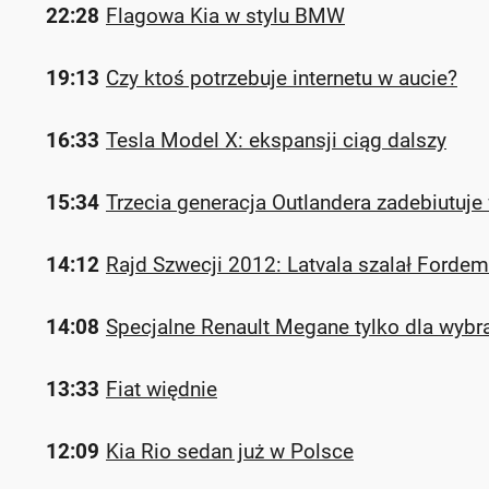
22:28
Flagowa Kia w stylu BMW
19:13
Czy ktoś potrzebuje internetu w aucie?
16:33
Tesla Model X: ekspansji ciąg dalszy
15:34
Trzecia generacja Outlandera zadebiutuj
14:12
Rajd Szwecji 2012: Latvala szalał Forde
14:08
Specjalne Renault Megane tylko dla wybr
13:33
Fiat więdnie
12:09
Kia Rio sedan już w Polsce