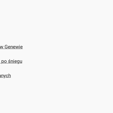
e w Genewie
m po śniegu
anych