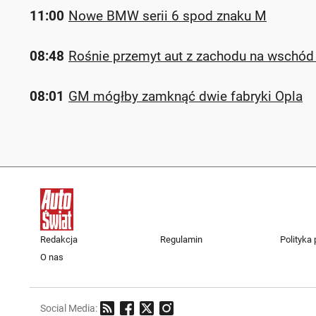
11:00
Nowe BMW serii 6 spod znaku M
08:48
Rośnie przemyt aut z zachodu na wschód
08:01
GM mógłby zamknąć dwie fabryki Opla
Redakcja
Regulamin
Polityka
O nas
Social Media: