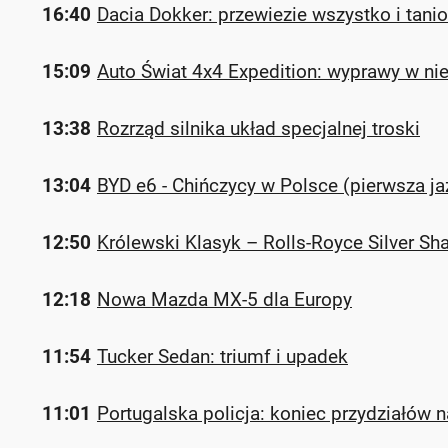
16:40
Dacia Dokker: przewiezie wszystko i tanio
15:09
Auto Świat 4x4 Expedition: wyprawy w ni
13:38
Rozrząd silnika układ specjalnej troski
13:04
BYD e6 - Chińczycy w Polsce (pierwsza ja
12:50
Królewski Klasyk – Rolls-Royce Silver Sh
12:18
Nowa Mazda MX-5 dla Europy
11:54
Tucker Sedan: triumf i upadek
11:01
Portugalska policja: koniec przydziałów 