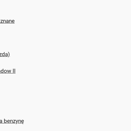
eznane
zda)
adow II
na benzynę