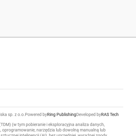
ska sp. z o.o.
Powered by
Ring Publishing
Developed by
RAS Tech
 (TDM) (w tym pobieranie i eksploracyjna analiza danych,
ers, oprogramowanie, narzędzia lub dowolną manualną lub
cznej inteligencji (AI), bez uprzedniej, wyraźnej zgody