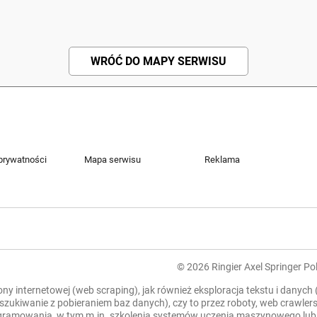
WRÓĆ DO MAPY SERWISU
 prywatności
Mapa serwisu
Reklama
© 2026 Ringier Axel Springer Pol
rony internetowej (web scraping), jak również eksploracja tekstu i danych
zeszukiwanie z pobieraniem baz danych), czy to przez roboty, web crawl
mowania, w tym m.in. szkolenia systemów uczenia maszynowego lub sztu