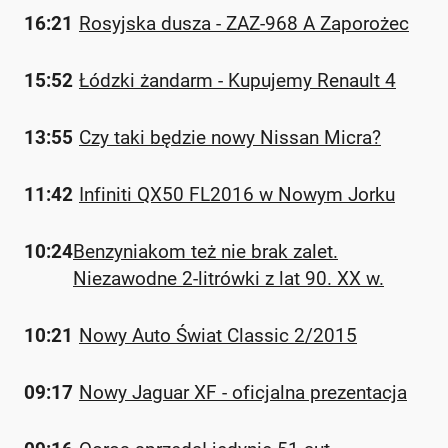
16:21
Rosyjska dusza - ZAZ-968 A Zaporożec
15:52
Łódzki żandarm - Kupujemy Renault 4
13:55
Czy taki będzie nowy Nissan Micra?
11:42
Infiniti QX50 FL2016 w Nowym Jorku
10:24
Benzyniakom też nie brak zalet.
Niezawodne 2-litrówki z lat 90. XX w.
10:21
Nowy Auto Świat Classic 2/2015
09:17
Nowy Jaguar XF - oficjalna prezentacja