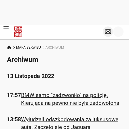
MAPA SERWISU
ARCHIWUM
Archiwum
13 Listopada 2022
17:57
BMW samo "zadzwoniło" na policję.
Kierująca na pewno nie była zadowolona
13:58
Wyłudzali odszkodowania za luksusowe
auta. Zaczęło się od Jaguara