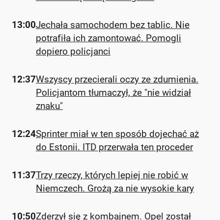
13:00
Jechała samochodem bez tablic. Nie
potrafiła ich zamontować. Pomogli
dopiero policjanci
12:37
Wszyscy przecierali oczy ze zdumienia.
Policjantom tłumaczył, że "nie widział
znaku"
12:24
Sprinter miał w ten sposób dojechać aż
do Estonii. ITD przerwała ten proceder
11:37
Trzy rzeczy, których lepiej nie robić w
Niemczech. Grożą za nie wysokie kary
10:50
Zderzył się z kombajnem. Opel został