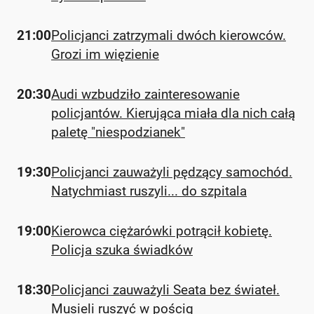
21:00
Policjanci zatrzymali dwóch kierowców.
Grozi im więzienie
20:30
Audi wzbudziło zainteresowanie
policjantów. Kierująca miała dla nich całą
paletę "niespodzianek"
19:30
Policjanci zauważyli pędzący samochód.
Natychmiast ruszyli... do szpitala
19:00
Kierowca ciężarówki potrącił kobietę.
Policja szuka świadków
18:30
Policjanci zauważyli Seata bez świateł.
Musieli ruszyć w pościg