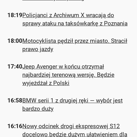
18:19
Policjanci z Archiwum X wracają do
sprawy ataku na taksówkarkę z Poznania
18:00
Motocyklista pędził przez miasto. Stracił
prawo jazdy
17:40
Jeep Avenger w końcu otrzymał
najbardziej terenową wersję. Będzie
wyjeżdżał z Polski
16:58
BMW serii 1 z drugiej ręki — wybór jest
bardzo duży
16:16
Nowy odcinek drogi ekspresowej S12
docelowo będzie dużym ułatwieniem dla