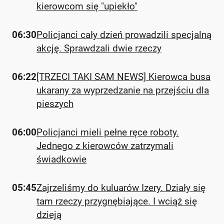
kierowcom się "upiekło"
06:30
Policjanci cały dzień prowadzili specjalną
akcję. Sprawdzali dwie rzeczy
06:22
[TRZECI TAKI SAM NEWS] Kierowca busa
ukarany za wyprzedzanie na przejściu dla
pieszych
06:00
Policjanci mieli pełne ręce roboty.
Jednego z kierowców zatrzymali
świadkowie
05:45
Zajrzeliśmy do kuluarów Izery. Działy się
tam rzeczy przygnębiające. I wciąż się
dzieją