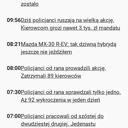
zostało
09:56
Dziś policjanci ruszają na wielką akcję.
Kierowcom grozi nawet 3 tys. zł mandatu
08:21
Mazda MX-30 R-EV: tak dziwną hybrydą
jeszcze nie jeździłem
08:00
Policjanci od rana prowadzili akcję.
Zatrzymali 89 kierowców
07:30
Policjanci od rana sprawdzali tylko jedno.
Aż 92 wykroczenia w jeden dzień
07:00
Policjanci pracowali od szóstej do
dwudziestej drugiej. Jedenastu