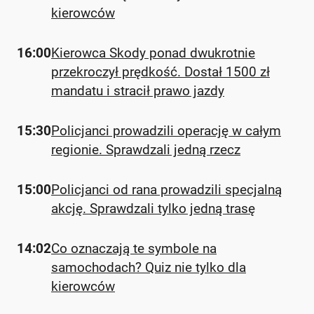
kierowców
16:00
Kierowca Skody ponad dwukrotnie
przekroczył prędkość. Dostał 1500 zł
mandatu i stracił prawo jazdy
15:30
Policjanci prowadzili operację w całym
regionie. Sprawdzali jedną rzecz
15:00
Policjanci od rana prowadzili specjalną
akcję. Sprawdzali tylko jedną trasę
14:02
Co oznaczają te symbole na
samochodach? Quiz nie tylko dla
kierowców