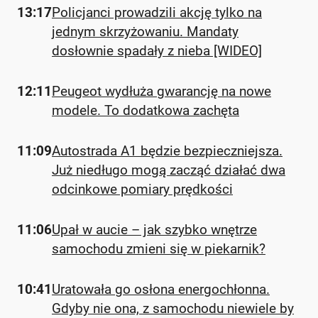
13:17
Policjanci prowadzili akcję tylko na
jednym skrzyżowaniu. Mandaty
dosłownie spadały z nieba [WIDEO]
12:11
Peugeot wydłuża gwarancję na nowe
modele. To dodatkowa zachęta
11:09
Autostrada A1 będzie bezpieczniejsza.
Już niedługo mogą zacząć działać dwa
odcinkowe pomiary prędkości
11:06
Upał w aucie – jak szybko wnętrze
samochodu zmieni się w piekarnik?
10:41
Uratowała go osłona energochłonna.
Gdyby nie ona, z samochodu niewiele by