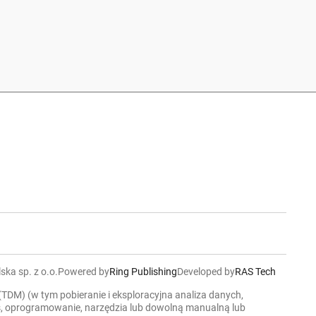
ska sp. z o.o.
Powered by
Ring Publishing
Developed by
RAS Tech
 (TDM) (w tym pobieranie i eksploracyjna analiza danych,
ers, oprogramowanie, narzędzia lub dowolną manualną lub