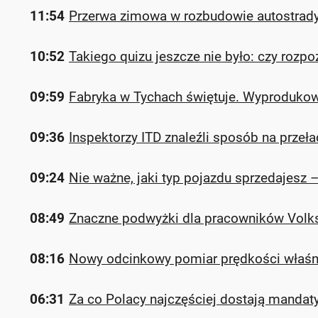
11:54
Przerwa zimowa w rozbudowie autostrady 
10:52
Takiego quizu jeszcze nie było: czy rozp
09:59
Fabryka w Tychach świętuje. Wyprodukow
09:36
Inspektorzy ITD znaleźli sposób na prze
09:24
Nie ważne, jaki typ pojazdu sprzedajes
08:49
Znaczne podwyżki dla pracowników Volk
08:16
Nowy odcinkowy pomiar prędkości właśnie
06:31
Za co Polacy najczęściej dostają mandat