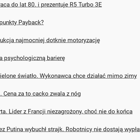
aca do lat 80. i prezentuje R5 Turbo 3E
 punkty Payback?
ukcja najmocniej dotknie motoryzację
ła psychologiczną barierę
 zielone światło. Wykonawca chce działać mimo zimy
 Cena za to cacko zwala z nóg
a. Lider z Francji niezagrożony, choć nie do końca
 Putina wybuchł strajk. Robotnicy nie dostają wypła