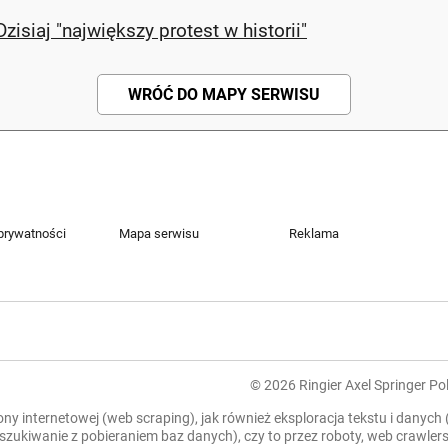
isiaj "największy protest w historii"
WRÓĆ DO MAPY SERWISU
 prywatności
Mapa serwisu
Reklama
© 2026 Ringier Axel Springer Pol
rony internetowej (web scraping), jak również eksploracja tekstu i danych
zeszukiwanie z pobieraniem baz danych), czy to przez roboty, web crawl