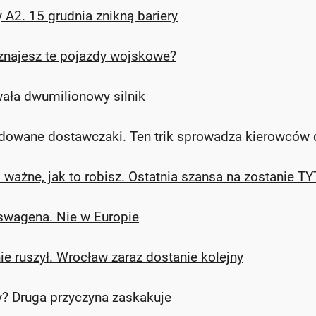
A2. 15 grudnia znikną bariery
oznajesz te pojazdy wojskowe?
ała dwumilionowy silnik
ładowane dostawczaki. Ten trik sprowadza kierowców 
z – ważne, jak to robisz. Ostatnia szansa na zosta
swagena. Nie w Europie
 ruszył. Wrocław zaraz dostanie kolejny
y? Druga przyczyna zaskakuje