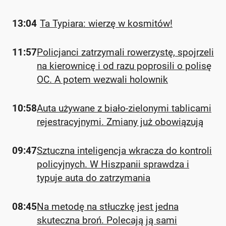
13:04
Ta Typiara: wierzę w kosmitów!
11:57
Policjanci zatrzymali rowerzystę, spojrzeli
na kierownicę i od razu poprosili o polisę
OC. A potem wezwali holownik
10:58
Auta używane z biało-zielonymi tablicami
rejestracyjnymi. Zmiany już obowiązują
09:47
Sztuczna inteligencja wkracza do kontroli
policyjnych. W Hiszpanii sprawdza i
typuje auta do zatrzymania
08:45
Na metodę na stłuczkę jest jedna
skuteczna broń. Polecają ją sami