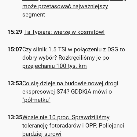
może przetasować najważniejszy
segment
15:29
Ta Typiara: wierzę w kosmitów!
15:07
Czy silnik 1.5 TSI w połączeniu z DSG to
dobry wybór? Rozkręciliśmy je po
przejechaniu 100 tys. km
13:53
Co się dzieje na budowie nowej drogi
ekspresowej S74? GDDKiA mówi o
"półmetku"
13:35
Wcale nie 10 proc. Sprawdziliśmy
tolerancję fotoradarów i OPP. Policjanci
bardziej surowi