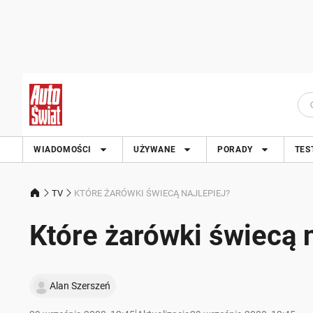
WIADOMOŚCI
UŻYWANE
PORADY
TES
TV
KTÓRE ŻARÓWKI ŚWIECĄ NAJLEPIEJ?
Które żarówki świecą n
Alan Szerszeń