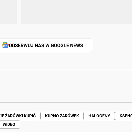
OBSERWUJ NAS W GOOGLE NEWS
IE ŻARÓWKI KUPIĆ
KUPNO ŻARÓWEK
HALOGENY
KSEN
WIDEO