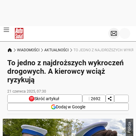
WIADOMOŚCI
AKTUALNOŚCI
TO JEDNO Z NAJDROŻSZYCH WYKRO
To jedno z najdroższych wykroczeń
drogowych. A kierowcy wciąż
ryzykują
21 czerwca 2025, 07:30
Skróć artykuł
2692
Dodaj w Google
Poniżej streszczenie artykułu:
Policja
Skrót przygotowany przez Onet Czat z AI, może zawierać błędy.
Kierowcy w Polsce wciąż popełniają wykroczenia