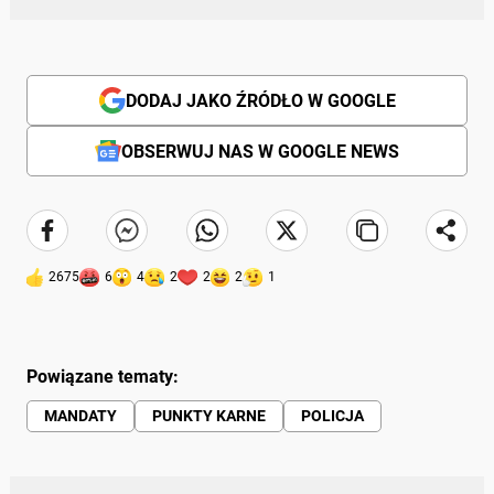
DODAJ JAKO ŹRÓDŁO W GOOGLE
OBSERWUJ NAS W GOOGLE NEWS
2675
6
4
2
2
2
1
Powiązane tematy:
MANDATY
PUNKTY KARNE
POLICJA