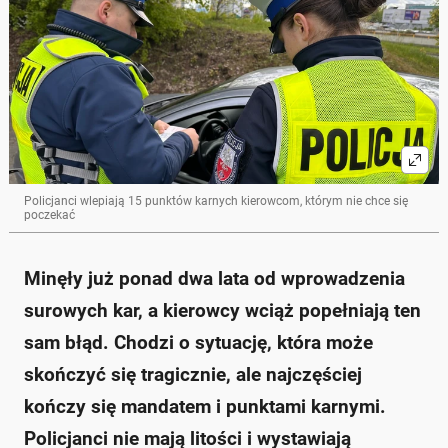
związane z przejazdami kolejowymi, mimo surowych
kar.
Mandat za objeżdżanie opuszczonych zapór wynosi
2000 zł (4000 zł w przypadku recydywy) oraz 15
punktów karnych.
Przepisy zabraniają wjazdu na przejazd, gdy zapory
są opuszczone lub podnoszenie ich nie zostało
zakończone.
Taryfikator mandatów przewiduje również wysokie
kary za inne wykroczenia, takie jak spowodowanie
kolizji czy przekroczenie prędkości.
Policjanci wlepiają 15 punktów karnych kierowcom, którym nie chce się
poczekać
Policja nie ma litości i wystawia maksymalne
grzywny za te wykroczenia.
Zapytaj o więcej Onet Czat z AI
Minęły już ponad dwa lata od wprowadzenia
surowych kar, a kierowcy wciąż popełniają ten
sam błąd. Chodzi o sytuację, która może
skończyć się tragicznie, ale najczęściej
kończy się mandatem i punktami karnymi.
Policjanci nie mają litości i wystawiają