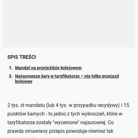
SPIS TREŚCI
Mandat na przejeździe kolejowym
Najsurowsze kary w taryfikatorze – nie tylko przejazd
kolejowy
2 tys. zł mandatu (lub 4 tys. w przypadku recydywy) i 15
punktów karnych - to jedno z tych wykroczeń, które w
taryfikatorze zostały "wycenione" najsurowiej. Co
prawda omawiany przepis powoduje również tak