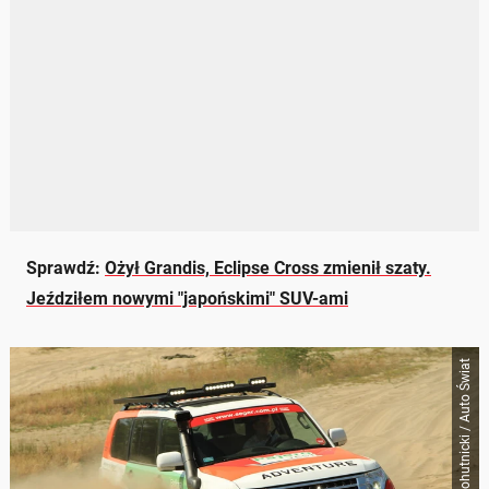
Sprawdź:
Ożył Grandis, Eclipse Cross zmienił szaty.
Jeździłem nowymi "japońskimi" SUV-ami
Igor Kohutnicki / Auto Świat