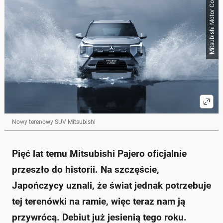
Mitsubishi Motor Co.
Skrót przygotowany przez Onet Czat z AI, może zawierać błędy.
Mitsubishi Pajero wraca na rynek po pięciu latach
przerwy, z debiutem zaplanowanym na jesień 2026.
Nowe Pajero będzie miało ramową konstrukcję,
opartą na pikapie Mitsubishi L200/Triton.
Samochód ma łączyć wyjątkowe możliwości
terenowe z wysokim komfortem jazdy.
Prototypy nowego Pajero były testowane w
Niemczech, co sugeruje dostępność tego modelu w
Europie.
Nowe Pajero nawiązuje do stylu Forda Bronco i
zawiera elementy z innego modelu Mitsubishi,
Nowy terenowy SUV Mitsubishi
Destinator.
Zapytaj o więcej Onet Czat z AI
Pięć lat temu Mitsubishi Pajero oficjalnie
przeszło do historii. Na szczęście,
Japończycy uznali, że świat jednak potrzebuje
tej terenówki na ramie, więc teraz nam ją
przywrócą. Debiut już jesienią tego roku.