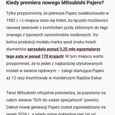
Kiedy premiera nowego Mitsubishi Pajero?
Tylko przypomnimy, że pierwsze Pajero zadebiutowało w
1982 r. i z miejsca stało się hitem, bo łączyło możliwości
rasowej terenówki z komfortem jazdy zbliżonym do tego
znanego z typowych samochodów osobowych. Do
końca produkcji modelu marka spod znaku trzech
diamentów
sprzedała ponad 3,25 mln egzemplarzy
tego auta w ponad 170 krajach
! W tym miejscu warto
przypomnieć, że to jeden z najbardziej utytułowanych
modeli w świecie rajdowym — załogi startujące Pajero
aż 12 razy triumfowały w morderczym Rajdzie Dakar.
Teraz Mitsubishi oficjalnie potwierdza, że popularny na
całym świecie "SUV do zadań specjalnych" powróci.
Debiut nowej generacji Pajero został zapowiedziany na
jesień 2026 r., a wtedy minie dokładnie pięć lat od