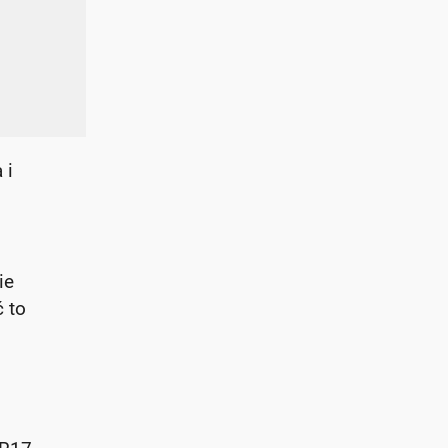
 i
ie
 to