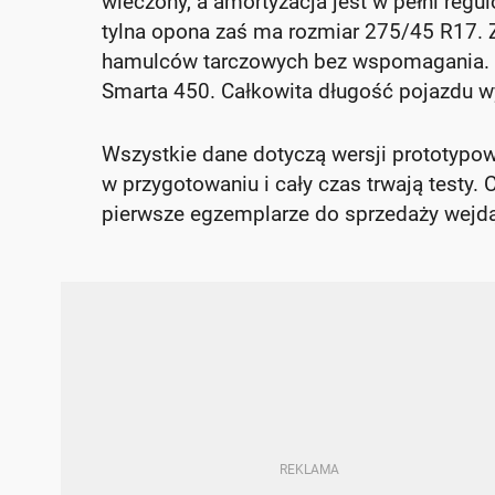
wleczony, a amortyzacja jest w pełni reg
tylna opona zaś ma rozmiar 275/45 R17.
hamulców tarczowych bez wspomagania. U
Smarta 450. Całkowita długość pojazdu wy
Wszystkie dane dotyczą wersji prototypo
w przygotowaniu i cały czas trwają testy.
pierwsze egzemplarze do sprzedaży wejdą