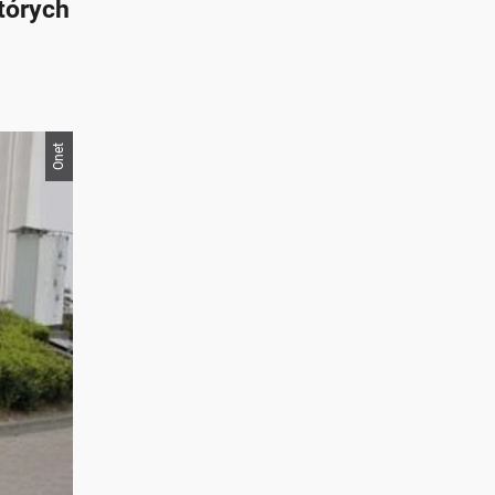
których
Onet