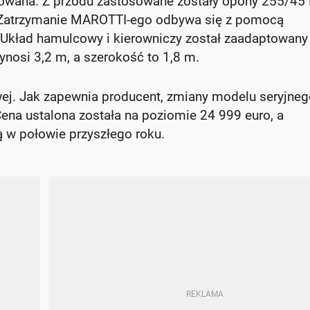
ulowana. Z przodu zastosowane zostały opony 255/45
 Zatrzymanie MAROTTI-ego odbywa się z pomocą
kład hamulcowy i kierowniczy został zaadaptowany
nosi 3,2 m, a szerokość to 1,8 m.
wej. Jak zapewnia producent, zmiany modelu seryjneg
 Cena ustalona została na poziomie 24 999 euro, a
 w połowie przyszłego roku.