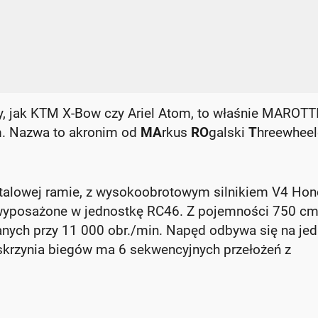
, jak KTM X-Bow czy Ariel Atom, to właśnie MAROTTI
m. Nazwa to akronim od
MA
rkus
RO
galski
T
hreewheel
 stalowej ramie, z wysokoobrotowym silnikiem V4 Ho
 wyposażone w jednostkę RC46. Z pojemności 750 c
nych przy 11 000 obr./min. Napęd odbywa się na je
 skrzynia biegów ma 6 sekwencyjnych przełożeń z