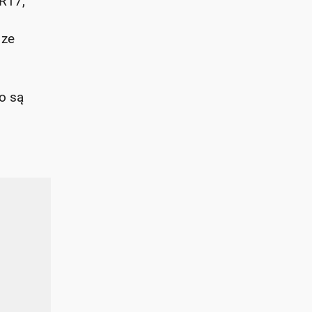
 R17,
 ze
o są