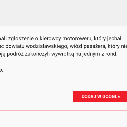
ali zgłoszenie o kierowcy motoroweru, który jechał
c powiatu wodzisławskiego, wiózł pasażera, który ni
ją podróż zakończyli wywrotką na jednym z rond.
o:
DODAJ W GOOGLE