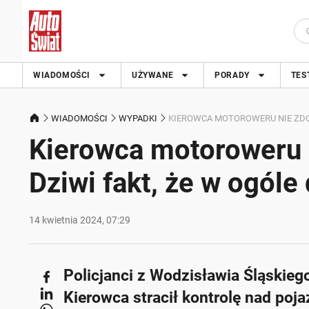
WIADOMOŚCI
UŻYWANE
PORADY
TES
WIADOMOŚCI
WYPADKI
KIEROWCA MOTOROWERU NIE ZDOŁ
Kierowca motoroweru n
Dziwi fakt, że w ogóle
14 kwietnia 2024, 07:29
Policjanci z Wodzisławia Śląskieg
Kierowca stracił kontrolę nad po