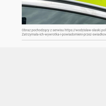
Obraz pochodzący z serwisu https://wodzislaw-slaski.po
Zatrzymala-ich-wywrotka-i-powiadomieni-przez-swiadko