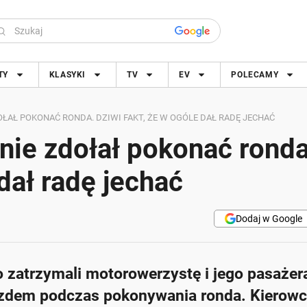
TY
KLASYKI
TV
EV
POLECAMY
AŁ POKONAĆ RONDA. DZIWI FAKT, ŻE W OGÓLE DAŁ RADĘ JECHAĆ
ie zdołał pokonać ronda
 dał radę jechać
Dodaj w Google
o zatrzymali motorowerzystę i jego pasażer
jazdem podczas pokonywania ronda. Kierowc