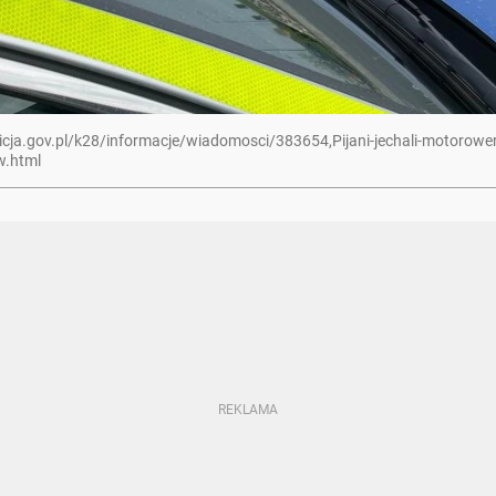
licja.gov.pl/k28/informacje/wiadomosci/383654,Pijani-jechali-motorowe
w.html