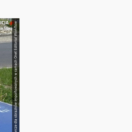
Źródło zbiorcze dla obrazków importowanych w ramach Onet Editorial Workflow