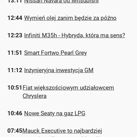
13:11
Nissan Navara od Mitsubishi
12:44
Wymień olej zanim będzie za późno
12:23
Infiniti M35h - Hybryda, która ma sens?
11:51
Smart Fortwo Pearl Grey
11:12
Inżynieryjna inwestycja GM
10:51
Fiat większościowym udziałowcem
Chryslera
10:46
Nowe Seaty na gaz LPG
07:45
Mauck Executive to najbardziej