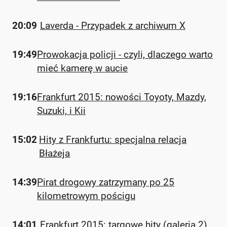
20:09
Laverda - Przypadek z archiwum X
19:49
Prowokacja policji - czyli, dlaczego warto
mieć kamerę w aucie
19:16
Frankfurt 2015: nowości Toyoty, Mazdy,
Suzuki, i Kii
15:02
Hity z Frankfurtu: specjalna relacja
Błażeja
14:39
Pirat drogowy zatrzymany po 25
kilometrowym pościgu
14:01
Frankfurt 2015: targowe hity (galeria 2)