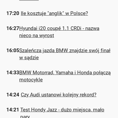
17:20
Ile kosztuje "anglik" w Polsce?
16:27
Hyundai i20 coupé 1.1 CRDi - nazwa
nieco na wyrost
16:05
Szaleńcza jazda BMW znajdzie swój finał
w sądzie
14:33
BMW Motorrad, Yamaha i Honda połączą
motocykle
14:24
Czy Audi ustanowi kolejny rekord?
14:21
Test Hondy Jazz - dużo miejsca, mało
pary