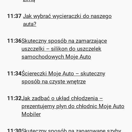
11:37
Jak wybrać wycieraczki do naszego
auta?
11:36
Skuteczny sposób na zamarzające
uszczelki – silikon do uszczelek
samochodowych Moje Auto
11:34
Ściereczki Moje Auto – skuteczny
sposób na czyste wnętrze
11:32
Jak zadbać o układ chłodzenia –
prezentujemy płyn do chłodnic Moje Auto
Mobiler
11:30
Skuteczny sposób na zaparowane szyby