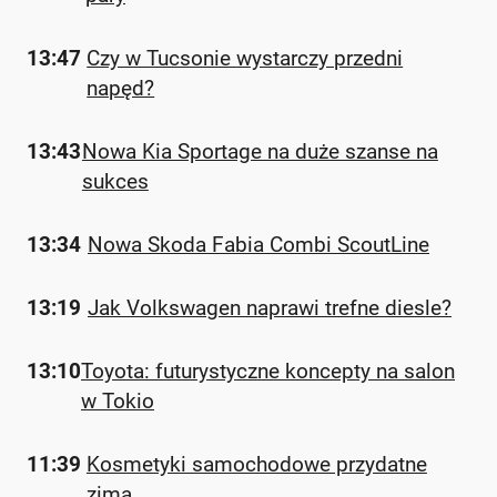
13:47
Czy w Tucsonie wystarczy przedni
napęd?
13:43
Nowa Kia Sportage na duże szanse na
sukces
13:34
Nowa Skoda Fabia Combi ScoutLine
13:19
Jak Volkswagen naprawi trefne diesle?
13:10
Toyota: futurystyczne koncepty na salon
w Tokio
11:39
Kosmetyki samochodowe przydatne
zimą