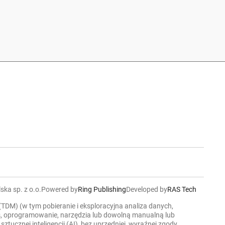
ska sp. z o.o.
Powered by
Ring Publishing
Developed by
RAS Tech
 (TDM) (w tym pobieranie i eksploracyjna analiza danych,
ers, oprogramowanie, narzędzia lub dowolną manualną lub
cznej inteligencji (AI), bez uprzedniej, wyraźnej zgody