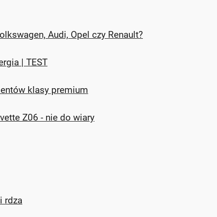
 Volkswagen, Audi, Opel czy Renault?
rgia | TEST
lientów klasy premium
ette Z06 - nie do wiary
i rdza