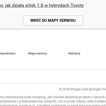
, jak działa silnik 1.8 w hybrydach Toyoty
WRÓĆ DO MAPY SERWISU
 prywatności
Mapa serwisu
Reklama
© 2026 Ringier Axel Springer Pol
rony internetowej (web scraping), jak również eksploracja tekstu i danych
zeszukiwanie z pobieraniem baz danych), czy to przez roboty, web crawl
mowania, w tym m.in. szkolenia systemów uczenia maszynowego lub sztu