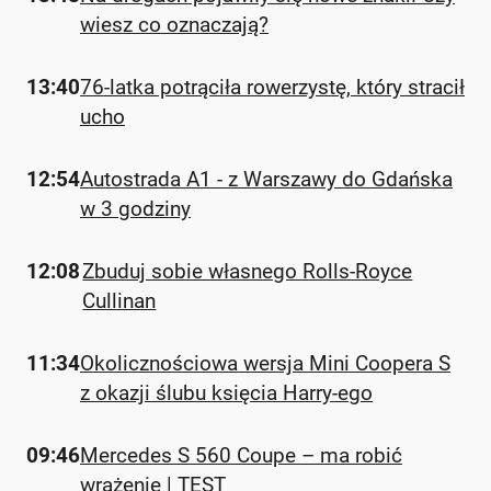
wiesz co oznaczają?
13:40
76-latka potrąciła rowerzystę, który stracił
ucho
12:54
Autostrada A1 - z Warszawy do Gdańska
w 3 godziny
12:08
Zbuduj sobie własnego Rolls-Royce
Cullinan
11:34
Okolicznościowa wersja Mini Coopera S
z okazji ślubu księcia Harry-ego
09:46
Mercedes S 560 Coupe – ma robić
wrażenie | TEST