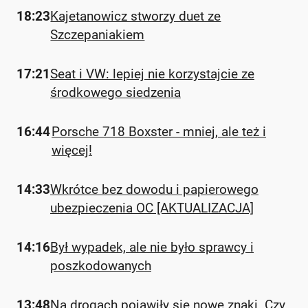
18:23
Kajetanowicz stworzy duet ze
Szczepaniakiem
17:21
Seat i VW: lepiej nie korzystajcie ze
środkowego siedzenia
16:44
Porsche 718 Boxster - mniej, ale też i
więcej!
14:33
Wkrótce bez dowodu i papierowego
ubezpieczenia OC [AKTUALIZACJA]
14:16
Był wypadek, ale nie było sprawcy i
poszkodowanych
13:48
Na drogach pojawiły się nowe znaki. Czy