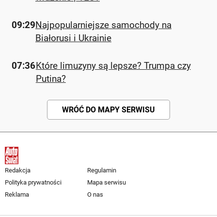
09:29
Najpopularniejsze samochody na
Białorusi i Ukrainie
07:36
Które limuzyny są lepsze? Trumpa czy
Putina?
WRÓĆ DO MAPY SERWISU
Redakcja
Regulamin
Polityka prywatności
Mapa serwisu
Reklama
O nas