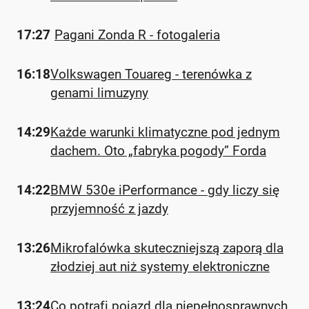
17:27
Pagani Zonda R - fotogaleria
16:18
Volkswagen Touareg - terenówka z
genami limuzyny
14:29
Każde warunki klimatyczne pod jednym
dachem. Oto „fabryka pogody” Forda
14:22
BMW 530e iPerformance - gdy liczy się
przyjemność z jazdy
13:26
Mikrofalówka skuteczniejszą zaporą dla
złodziej aut niż systemy elektroniczne
13:24
Co potrafi pojazd dla niepełnosprawnych