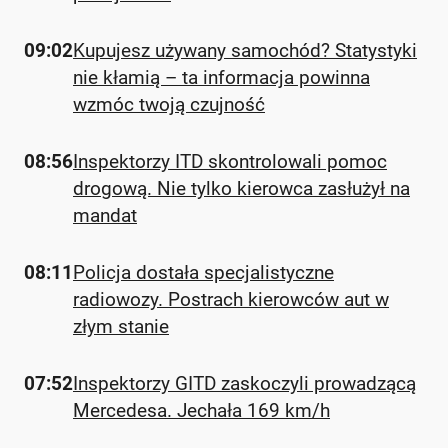
09:02
Kupujesz używany samochód? Statystyki
nie kłamią – ta informacja powinna
wzmóc twoją czujność
08:56
Inspektorzy ITD skontrolowali pomoc
drogową. Nie tylko kierowca zasłużył na
mandat
08:11
Policja dostała specjalistyczne
radiowozy. Postrach kierowców aut w
złym stanie
07:52
Inspektorzy GITD zaskoczyli prowadzącą
Mercedesa. Jechała 169 km/h