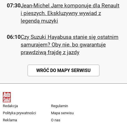
07:30
Jean-Michel Jarre komponuje dla Renault
i pieszych. Ekskluzywny wywiad z
legendą muzyki
06:10
Czy Suzuki Hayabusa stanie się ostatnim
samurajem? Oby nie, bo gwarantuje
prawdziwą frajdę z jazdy
WRÓĆ DO MAPY SERWISU
Redakcja
Regulamin
Polityka prywatności
Mapa serwisu
Reklama
O nas